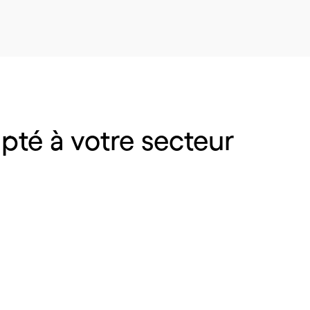
pté
à
votre
secteur
mmerce et
Pharmacies et
tribution
médical