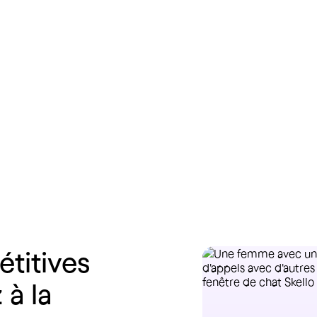
En savoir plus
En savoir p
étitives
z
à
la