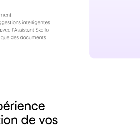
ement
gestions intelligentes
vec l’Assistant Skello
atique des documents
périence
ion
de
vos