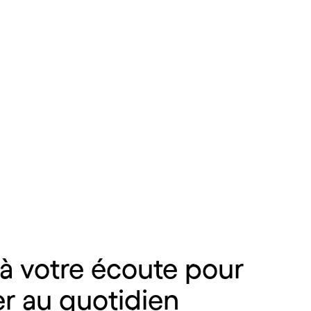
à
votre
écoute
pour
er
au
quotidien