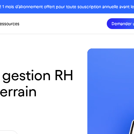
 ! 1 mois d’abonnement offert pour toute souscription annuelle avant l
essources
Demander 
gestion
RH
terrain