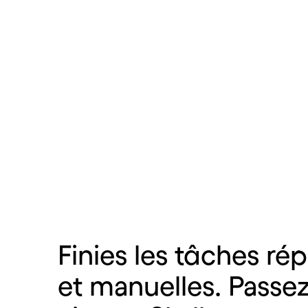
En savoir plus
Finies
les
tâches
rép
et
manuelles.
Passe