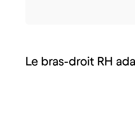
Le
bras-droit
RH
ada
Hôtellerie et
Co
restauration
dis