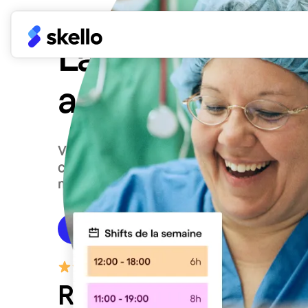
La gestion de 
adaptée à vos
Vos employés planifiés au bon moment en
compétences, contraintes légales et coû
mois en simplifiant la gestion RH de vot
Demander une démo
Tester Skello gratui
4,5/5 sur plus de 2 000 avis
Rejoignez les
30 000