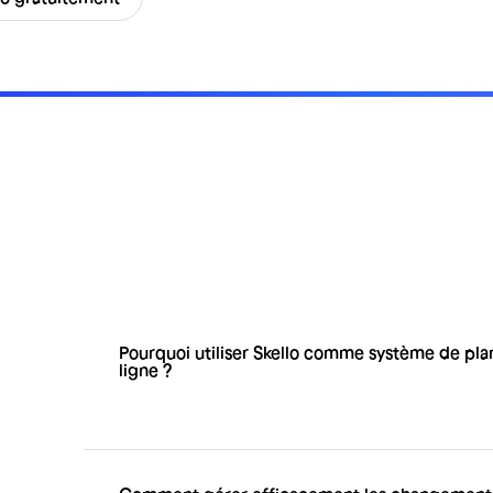
Pourquoi utiliser Skello comme système de plan
ligne ?
Skello, outil de planning, est conçu pour les r
simplifier la gestion RH, organiser, planifier et
tout en respectant le cadre légal. Skello est le
différentes fonctionnalités telles que la créat