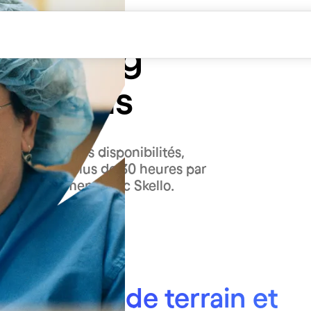
planning
 besoins
 fonction des disponibilités,
ts. Gagnez plus de 30 heures par
re établissement avec Skello.
tement
 équipes de terrain et