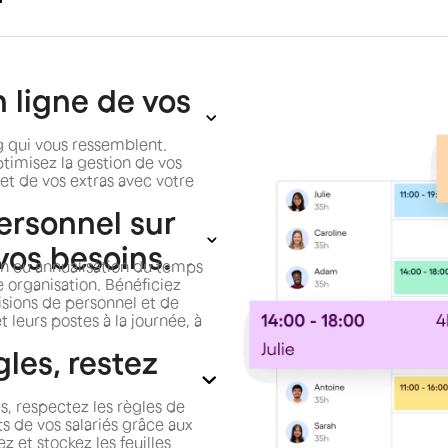
 ligne de vos
g qui vous ressemblent.
imisez la gestion de vos
et de vos extras avec votre
ersonnel sur
vos besoins.
on ou annualisation du temps
e organisation. Bénéficiez
isions de personnel et de
et leurs postes à la journée, à
gles, restez
es, respectez les règles de
ts de vos salariés grâce aux
z et stockez les feuilles