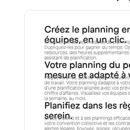
Créez le planning en
équipes, en un clic.
Créez et utilisez les modèles de plannin
Dupliquez-les pour gagner du temps. Opt
ressources, des heures supplémentaires 
assistant de planification.
Votre planning du p
mesure et adapté à 
Plages horaires, postes, repas, modulati
de travail. Votre planning s’adapte à votr
d’une planification alignée avec vos prév
chiffre d’affaires. Visualisez vos équipes 
la semaine, au mois.
Planifiez dans les rè
serein.
Grâce à Skello et à ses plannings efficac
votre convention collective et les contra
alertes légales. Envoyez, signez, récupére