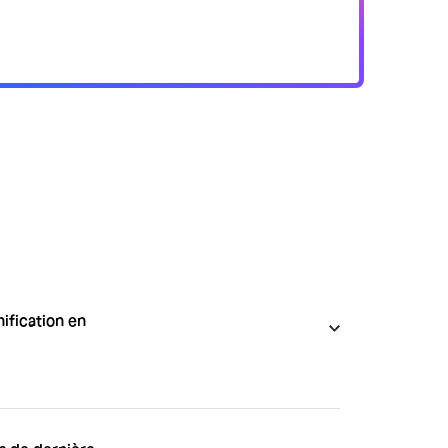
ification en
esponsables et employeurs pour leur
 suivre les horaires de travail des employés,
 logiciel de gestion RH qui propose
ion de plannings, la gestion des demandes