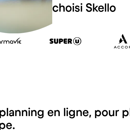
és
qui ont choisi Skello
e planning en ligne, pour p
pe.