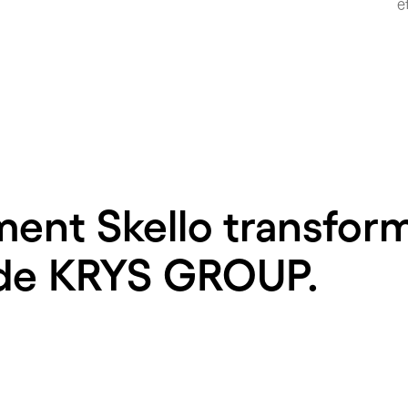
e
nt Skello transform
 de KRYS GROUP.