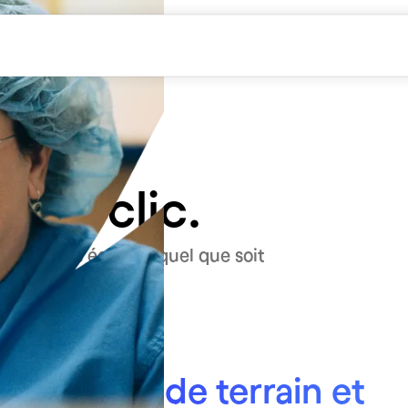
ipes et
ning de
tre
en 1 clic.
avail de vos équipes quel que soit
 vient la paie.
tement
 équipes de terrain et