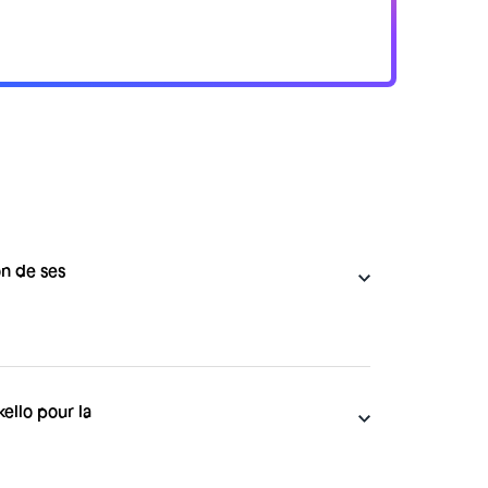
on de ses
yeurs pour leur simplifier la gestion RH,
avail des employés, tout en respectant le
 propose différentes fonctionnalités telles
emandes de congés, le suivi des heures
kello pour la
s.
ur la gestion de ses plannings salariés tels