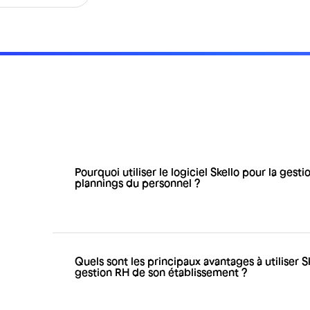
Pourquoi utiliser le logiciel Skello pour la gesti
plannings du personnel ?
Skello est conçu pour les responsables et emplo
organiser, planifier et suivre les horaires de tr
cadre légal. Skello est l'outil de gestion RH qui
que la création de plannings, la gestion des d
Quels sont les principaux avantages à utiliser S
travaillées ou encore l'analyse des performance
gestion RH de son établissement ?
Il y a de nombreux avantages à utiliser Skello po