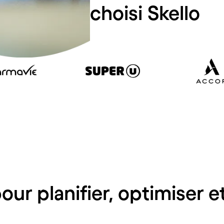
és
qui ont choisi Skello
pour planifier, optimiser e