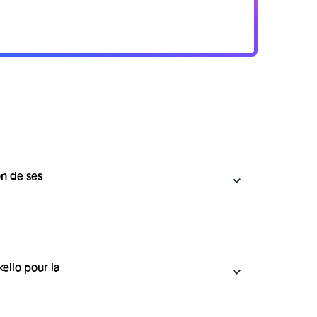
on de ses
yeurs pour leur simplifier la gestion RH,
avail des employés, tout en respectant le
 propose différentes fonctionnalités telles
emandes de congés, le suivi des heures
kello pour la
s.
ur la gestion de ses plannings salariés tels