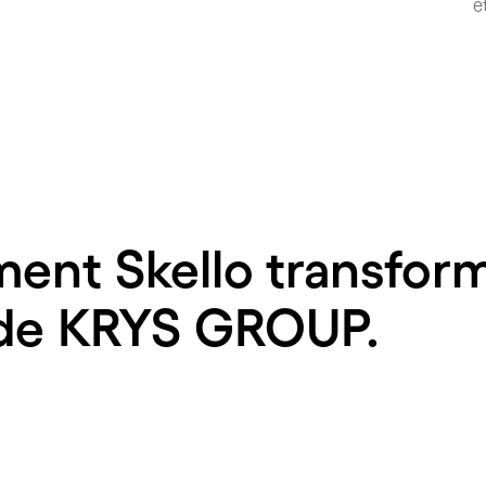
e
nt Skello transform
 de KRYS GROUP.