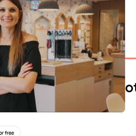
ello pour planifier vo
ès en équipe.
or free