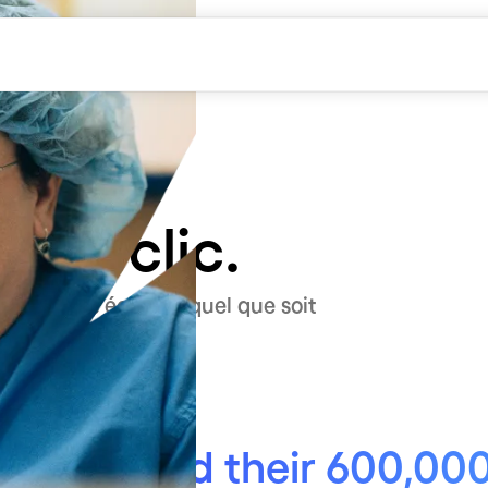
ipes et
ning de
tre
en 1 clic.
avail de vos équipes quel que soit
 vient la paie.
d teams and their 600,00