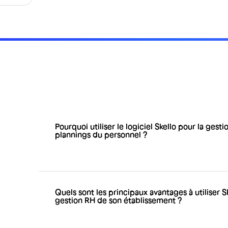
Pourquoi utiliser le logiciel Skello pour la gesti
plannings du personnel ?
Skello est conçu pour les responsables et emplo
organiser, planifier et suivre les horaires de tr
cadre légal. Skello est l'outil de gestion RH qui
que la création de plannings, la gestion des d
Quels sont les principaux avantages à utiliser S
travaillées ou encore l'analyse des performance
gestion RH de son établissement ?
Il y a de nombreux avantages à utiliser Skello po