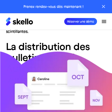
Prenez rendez-vous dès maintenant !
Réserver une démo
La distribution des
bulletins de paie.
Automatisée pour
vous de A à Z.
Automatisez la distribution de vos bulletins de paie
pour gagner en productivité et simplifier vos échanges
avec les employés. Les bulletins sont analysés, envoyés
et stockés en un temps record, sous votre contrôle.