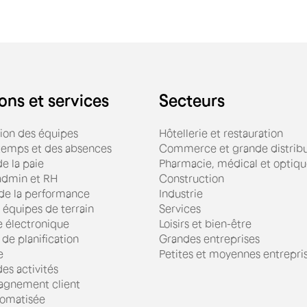
ons et services
Secteurs
tion des équipes
Hôtellerie et restauration
 temps et des absences
Commerce et grande distribu
e la paie
Pharmacie, médical et optiq
admin et RH
Construction
 de la performance
Industrie
 équipes de terrain
Services
e électronique
Loisirs et bien-être
 de planification
Grandes entreprises
e
Petites et moyennes entrepri
es activités
gnement client
omatisée