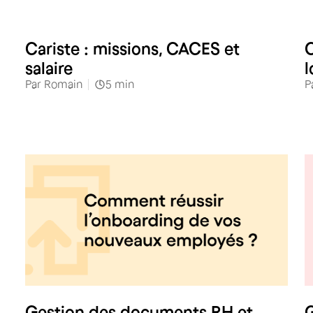
Industries & services
Cariste : missions, CACES et
C
salaire
l
Par
Romain
5
min
P
RH
Gestion des documents RH et
G