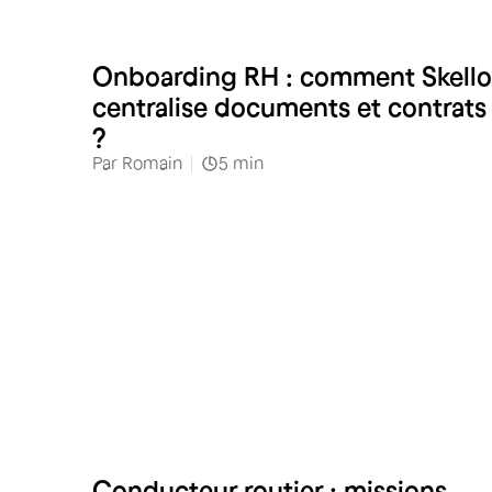
RH
Onboarding RH : comment Skello
centralise documents et contrats
?
Par
Romain
5
min
Industries & services
Conducteur routier : missions,