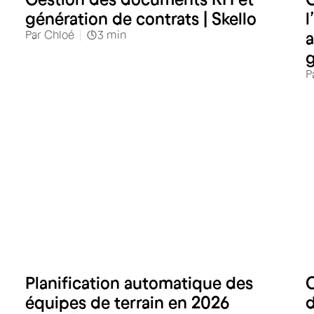
génération de contrats | Skello
l
Par
Chloé
3
min
a
g
P
Planification automatique des
O
équipes de terrain en 2026
d