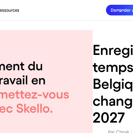
essources
Demander 
Enreg
temps 
Belgiq
change
2027
Par
Chloé