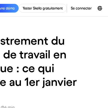
une démo
Tester Skello gratuitement
Se connecter
istrement du
de travail en
ue : ce qui
 au 1er janvier
6
min