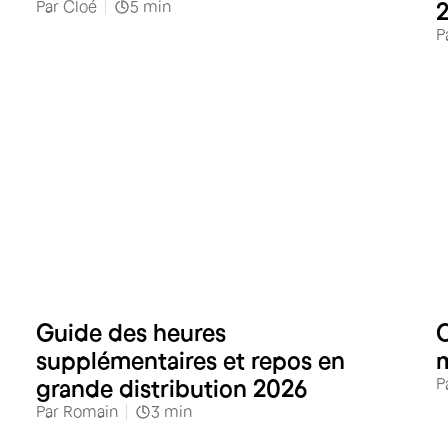
Par
Cloé
5
min
P
Commerces alimentaires
Guide des heures
C
supplémentaires et repos en
P
grande distribution 2026
Par
Romain
3
min