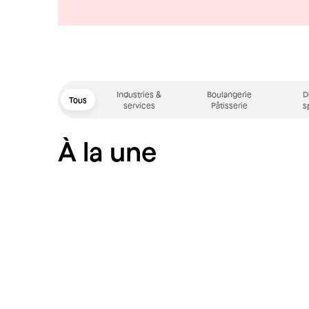
Industries &
Boulangerie
D
Tous
services
Pâtisserie
s
À la une