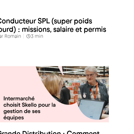
Industries & services
onducteur SPL (super poids
ourd) : missions, salaire et permis
ar
Romain
3
min
Distribution spécialisée
rande Distribution : Comment