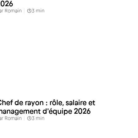
2026
ar
Romain
3
min
Commerces alimentaires
hef de rayon : rôle, salaire et
management d'équipe 2026
ar
Romain
3
min