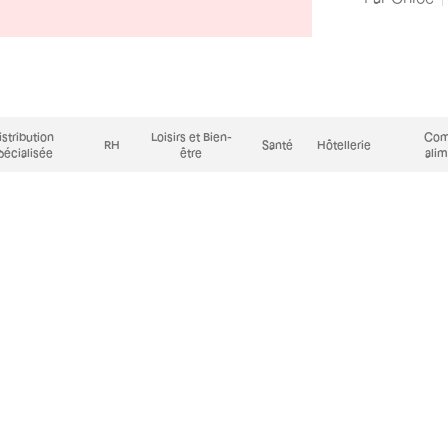
istribution
Loisirs et Bien-
Com
RH
Santé
Hôtellerie
pécialisée
être
alim