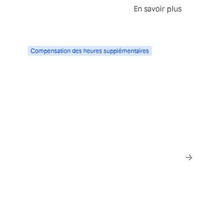
En savoir plus
Compensation
des
heures
supplémentaires
À payer ou à récupérer, selon vos
règles et votre activité
En savoir plus