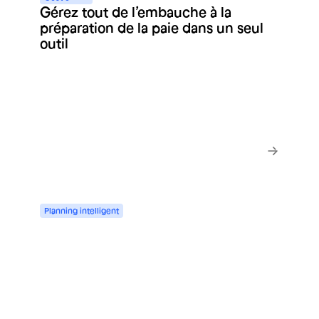
Gérez tout de l’embauche à la
préparation de la paie dans un seul
outil
En savoir plus
Planning
intelligent
Un planning automatique, aligné sur
l’activité, qui s’adapte en cas
d’imprévu