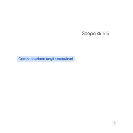
Scopri di più
Compensazione
degli
straordinari
Da retribuire o da recuperare,
secondo le vostre regole e la vostra
attività
Scopri di più