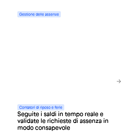
Gestione
delle
assenze
Centralizzate la gestione delle
assenze e ottimizzate il vostro
monitoraggio
Scopri di più
Contatori
di
riposo
e
ferie
Seguite i saldi in tempo reale e
validate le richieste di assenza in
modo consapevole