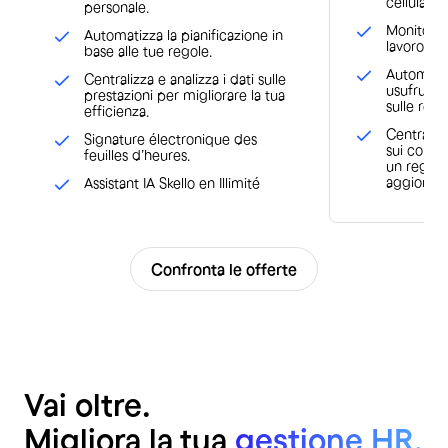
cellulari 
personale.
Monitora e
Automatizza la pianificazione in
lavoro e 
base alle tue regole.
Automatizz
Centralizza e analizza i dati sulle
usufruisci
prestazioni per migliorare la tua
sulle retri
efficienza.
Centralizz
Signature électronique des
sui contr
feuilles d’heures.
un regist
aggiornat
Assistant IA Skello en Illimité
Confronta le offerte
Vai oltre.
Migliora la tua
gestione HR.