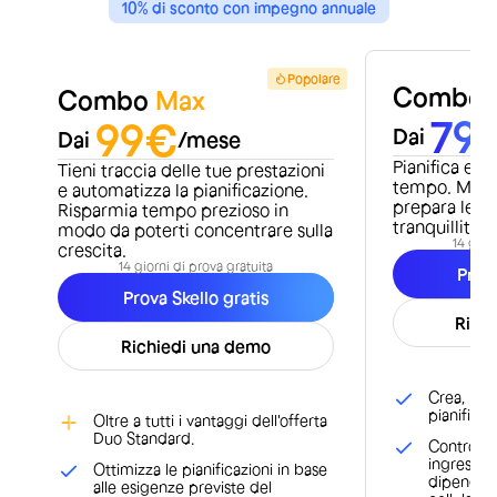
10% di sconto con impegno annuale
Popolare
Combo S
Combo
Max
79
99€
Dai
Dai
/mese
Pianifica e m
Tieni traccia delle tue prestazioni
tempo. Manti
e automatizza la pianificazione.
prepara le bu
Risparmia tempo prezioso in
tranquillità.
modo da poterti concentrare sulla
14 gior
crescita.
14 giorni di prova gratuita
Prova
Prova Skello gratis
Rich
Richiedi una demo
Crea, mod
pianificaz
Oltre a tutti i vantaggi dell'offerta
Duo Standard.
Controlla
ingressi e
Ottimizza le pianificazioni in base
dipendent
alle esigenze previste del