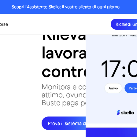
Scopri l'Assistente Skello: il vostro alleato di ogni giorno
Sistema di timbratura
orse
Richiedi u
Rilevazione 
lavorate se
controllo.
Monitora e controlla le ore la
attimo, ovunque si trovino.
Buste paga perfette e ambien
Prova il sistema di timbratura
Richi