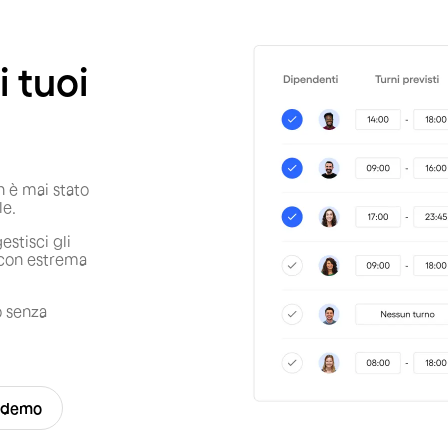
i tuoi
n è mai stato
le.
estisci gli
o con estrema
o senza
a demo