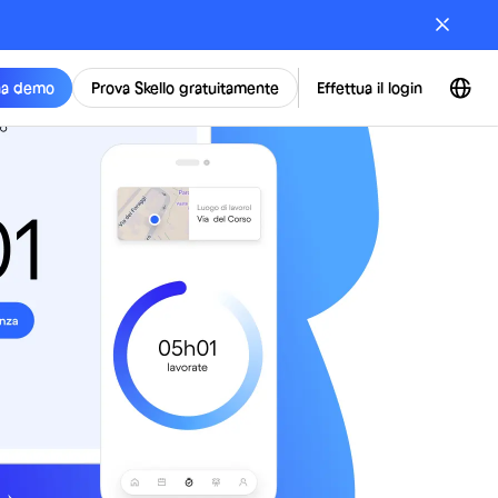
na demo
Prova Skello gratuitamente
Effettua il login
presenze e ore
mpre sotto
vorate dei tuoi dipendenti in un
te di lavoro sereno.
edi una demo