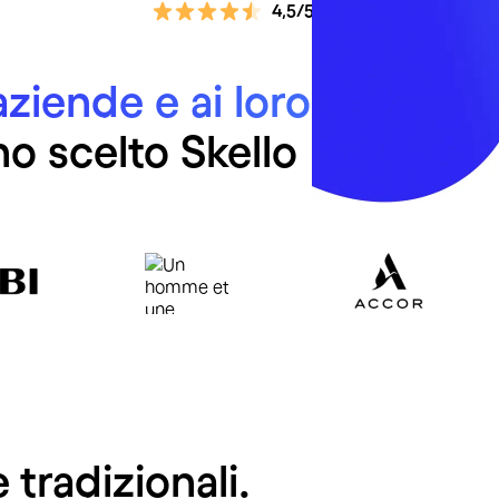
4,5/5 su un totale di oltre 2
ziende e ai loro 600.000
o scelto Skello
tradizionali.