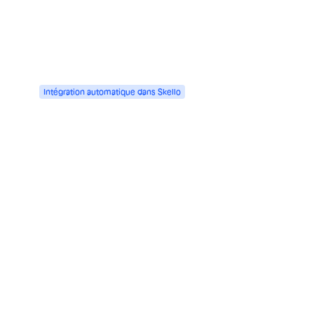
Intégration
automatique
dans
Skello
Intégrez les recrues aux équipes en
un temps record. Gérez contrat,
DPAE et premier shift, sans ressaisie.