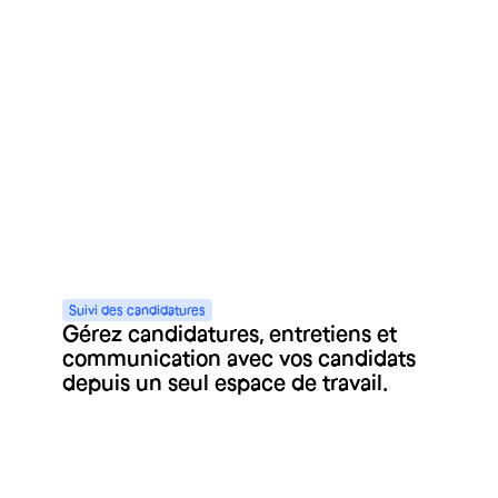
Soyez visible partout où les
candidats cherchent et multipliez
vos chances de trouver le bon profil.
Suivi
des
candidatures
Gérez candidatures, entretiens et
communication avec vos candidats
depuis un seul espace de travail.