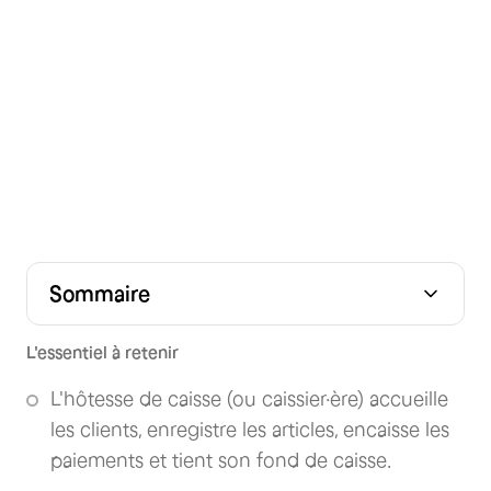
Sommaire
Les missions de l'hôtesse de caisse
Le salaire en 2026
Amplitude horaire et temps partiel
Conditions de travail et pénibilité
Compétences et évolution de carrière
Gérer les plannings de caisse avec un logiciel
L'essentiel à retenir
L'hôtesse de caisse (ou caissier·ère) accueille
les clients, enregistre les articles, encaisse les
paiements et tient son fond de caisse.