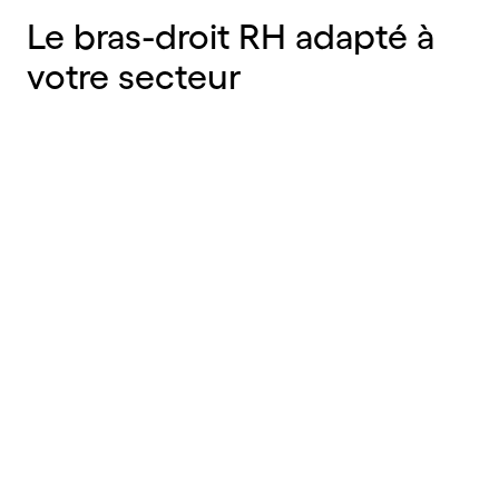
Le
bras-droit
RH
adapté
à
votre
secteur
Hôtellerie et restauration
En savoir plus
Commerce et distribution
En savoir plus
Pharmacies et médical
En savoir plus