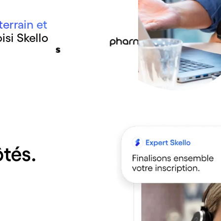
errain et
isi Skello
ôtés.