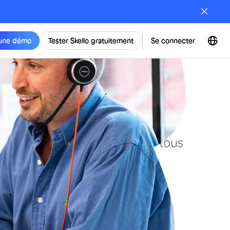
une démo
Tester Skello gratuitement
Se connecter
Skello. Dans
la vie.
 entre la promesse d’une solution
nt de proximité pour relever tous
 gratuitement