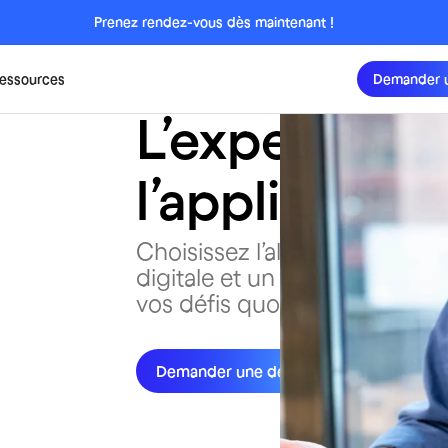
Prenez rendez-vous dès maintenant !
essources
Demander 
L’expertise 
l’appli, dans 
Choisissez l’alliance parfaite
digitale et un accompagneme
vos défis quotidiens.
Demander une démo
Tester Skello