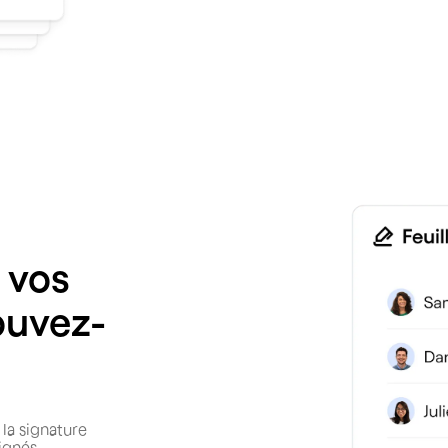
 vos
rouvez-
 la signature
ignés,