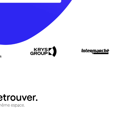
etrouver.
t même espace.