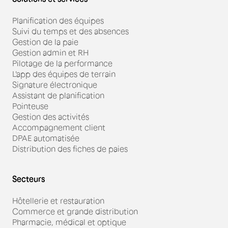
La fiabilité des fichiers traités avec la solution de
temps et de flux de travail des salariés.
signature électronique Yousign accessible depuis
Planification des équipes
Skello repose sur plusieurs niveaux de protection :
Suivi du temps et des absences
Gestion de la paie
- une identification à plusieurs entrées : plusieurs
paramètres sont pris en compte pour vérifier
Gestion admin et RH
l’identité du signataire ;
Pilotage de la performance
- un document verrouillé : après signature, le
L'app des équipes de terrain
fichier n’est plus modifiable, ce qui garantit son
Signature électronique
intégrité ;
Assistant de planification
- un historique horodaté : toutes les données liées
Pointeuse
au fichier sont horodatées, enregistrées et
archivées.
Gestion des activités
Accompagnement client
DPAE automatisée
Distribution des fiches de paies
Secteurs
Hôtellerie et restauration
Commerce et grande distribution
Pharmacie, médical et optique