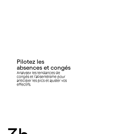
Gagnez en
efficacité sur
l’administratif
Anticipez les changements
contractuels et suivez vos
démarches pour rester toujours
conforme.
Pilotez les
absences et congés
Analysez les tendances de
congés et l’absentéisme pour
anticiper les pics et ajuster vos
effectifs.