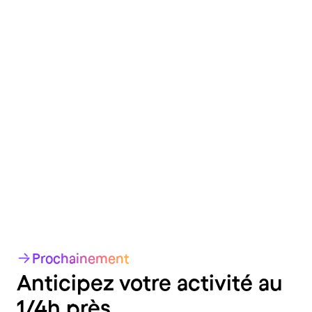
documents aux équipes
Créez, envoyez et signez vos documents
personnalisés en quelques clics. Centralisez-
les, réduisez les erreurs et gagnez en
efficacité
Gestion de la paie
Distribuez
automatiquement les
bulletins de paie aux
équipes
Envoyez et centralisez les fiches de paie à vos
employés en quelques secondes et gagnez
un temps précieux sur l'administratif.
Prochainement
Anticipez votre activité au
1/4h près.