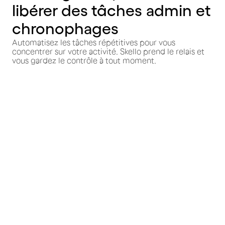
libérer des tâches admin et
chronophages
Automatisez les tâches répétitives pour vous
concentrer sur votre activité. Skello prend le relais et
vous gardez le contrôle à tout moment.
Planification
Déléguez la création de
vos plannings à Smart
Planner
Créez automatiquement votre planning sur-
mesure qui respecte le cadre légal et tient
compte du rythme de votre activité de la
disponibilité des équipes.
Gestion des documents
Distribuez
automatiquement les