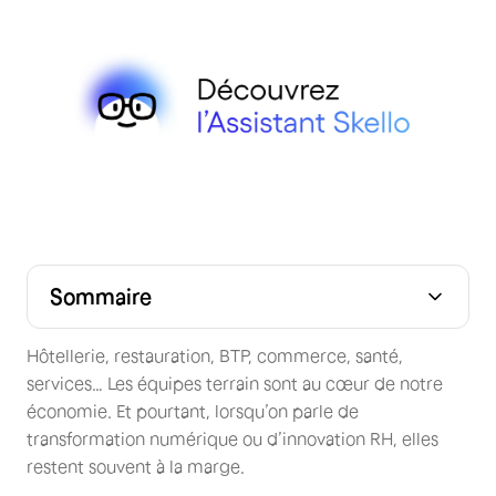
Sommaire
L’intelligence au service des équipes terrain, une
Des analyses RH accessibles en un clic
L’humain reste au cœur de l’équation
révolution indispensable
Hôtellerie, restauration, BTP, commerce, santé,
services… Les équipes terrain sont au cœur de notre
économie. Et pourtant, lorsqu’on parle de
transformation numérique ou d’innovation RH, elles
restent souvent à la marge.