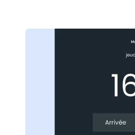
Questions les plus fréqu
Pourquoi est-ce important de contrôler l