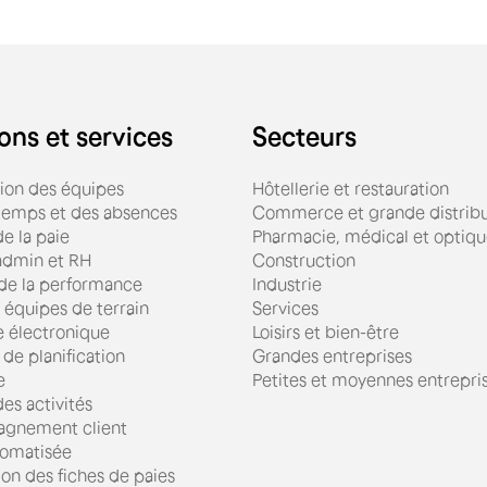
ons et services
Secteurs
tion des équipes
Hôtellerie et restauration
 temps et des absences
Commerce et grande distribu
e la paie
Pharmacie, médical et optiq
admin et RH
Construction
 de la performance
Industrie
 équipes de terrain
Services
e électronique
Loisirs et bien-être
 de planification
Grandes entreprises
e
Petites et moyennes entrepri
es activités
gnement client
omatisée
ion des fiches de paies