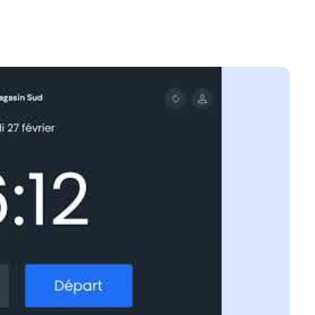
entes
e temps de travail des mes salariés ?