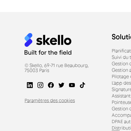
Soluti
Planifica
Suivi du
Gestion d
© Skello, 69-71 rue Beaubourg,
Gestion 
75003 Paris
Pilotage
L'app des
Signatur
Assistant
Paramètres des cookies
Pointeus
Gestion d
Accompa
DPAE aut
Distribut