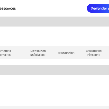
essources
Demander 
merces
Distribution
Boulangerie
Restauration
entaires
spécialisée
Pâtisserie