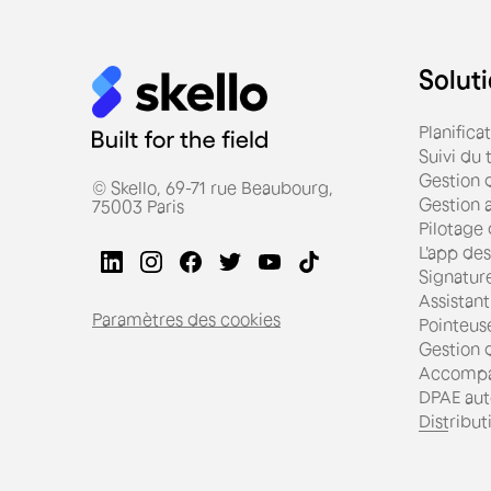
Soluti
Planifica
Suivi du
Gestion d
© Skello, 69-71 rue Beaubourg,
Gestion 
75003 Paris
Pilotage
L'app des
Signatur
Assistant
Paramètres des cookies
Pointeus
Gestion d
Accompa
DPAE aut
Distribut