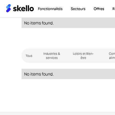
Fonctionnalités
Secteurs
Offres
R
Notre
No items found.
Equipe
Industries &
Loisirs et Bien-
Com
Tous
services
être
alim
No items found.