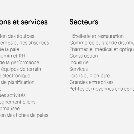
ons et services
Secteurs
tion des équipes
Hôtellerie et restauration
 temps et des absences
Commerce et grande distribu
e la paie
Pharmacie, médical et optiq
admin et RH
Construction
 de la performance
Industrie
 équipes de terrain
Services
e électronique
Loisirs et bien-être
 de planification
Grandes entreprises
e
Petites et moyennes entrepri
es activités
gnement client
omatisée
ion des fiches de paies