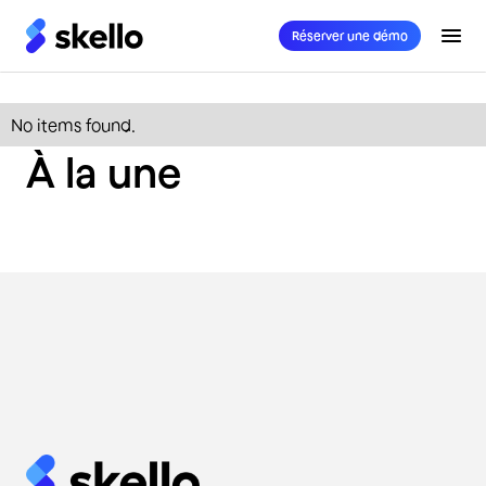
Réserver une démo
Loisirs
No items found.
et
À la une
Bien-
être