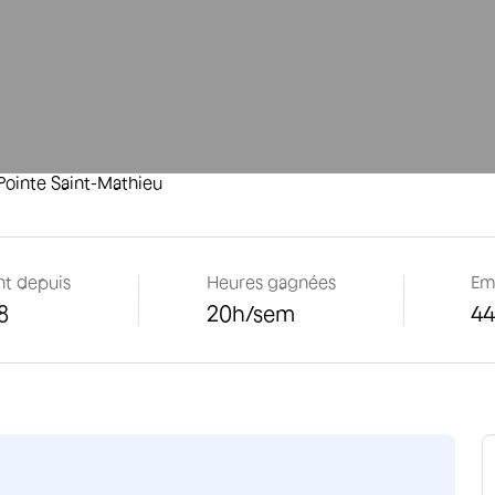
 Pointe Saint-Mathieu
nt depuis
Heures gagnées
Em
8
20
h/sem
4