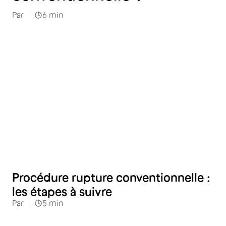
Par
6
min
RH
Procédure rupture conventionnelle :
les étapes à suivre
Par
5
min