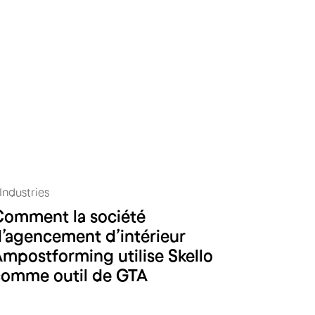
Industries
Comment la société
A.M postforming
’agencement d’intérieur
mpostforming utilise Skello
comme outil de GTA