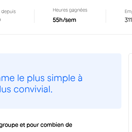
Heures gagnées
t depuis
Em
0
55
h/sem
311
mme le plus simple à
lus convivial.
e groupe et pour combien de