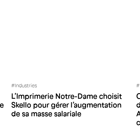
#
Industries
#
L’Imprimerie Notre-Dame choisit
Imprimerie Notre-Dame
de
Skello pour gérer l’augmentation
d
de sa masse salariale
A