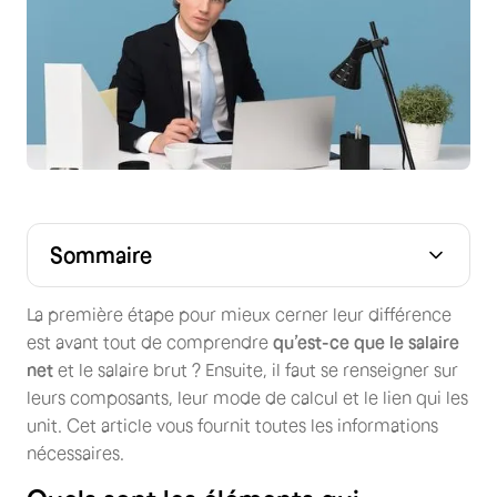
Sommaire
Quels sont les éléments qui composent le salaire brut ?
Comment s’obtient le salaire net ?
Quel est le pourcentage entre le brut et le net ?
La première étape pour mieux cerner leur différence
est avant tout de comprendre
qu’est-ce que le salaire
net
et le salaire brut ? Ensuite, il faut se renseigner sur
leurs composants, leur mode de calcul et le lien qui les
unit. Cet article vous fournit toutes les informations
nécessaires.