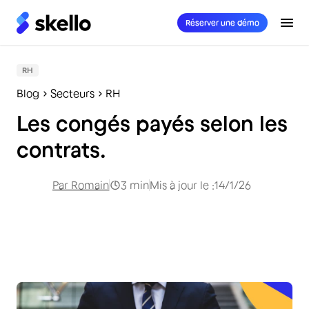
Réserver une démo
RH
Blog
Secteurs
RH
Les congés payés selon les
contrats.
Par
Romain
3
min
Mis à jour le :
14/1/26