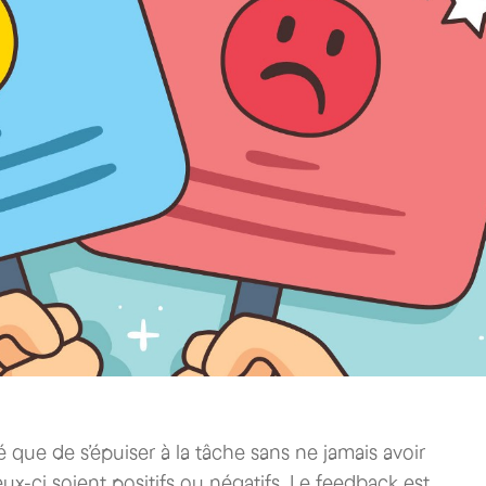
é que de s’épuiser à la tâche sans ne jamais avoir
x-ci soient positifs ou négatifs. Le feedback est