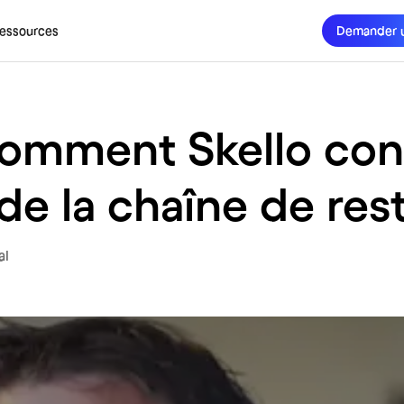
essources
Demander 
omment Skello cont
 de la chaîne de res
al