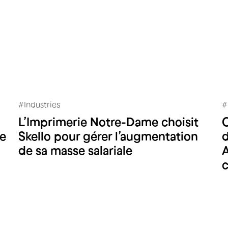
#
Industries
#
L’Imprimerie Notre-Dame choisit
Imprimerie Notre-Dame
de
Skello pour gérer l’augmentation
d
de sa masse salariale
A