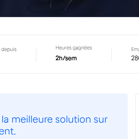
Heures gagnées
t depuis
Em
2
h/sem
28
 la meilleure solution sur
ent.