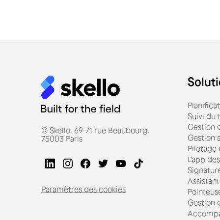
Soluti
Planifica
Suivi du
Gestion d
© Skello, 69-71 rue Beaubourg,
Gestion 
75003 Paris
Pilotage
L'app des
Signatur
Assistant
Paramètres des cookies
Pointeus
Gestion d
Accompa