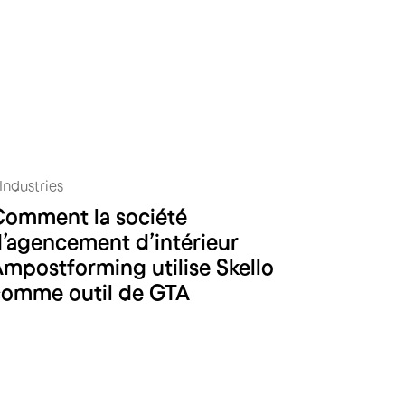
Industries
Comment la société
A.M postforming
’agencement d’intérieur
mpostforming utilise Skello
comme outil de GTA