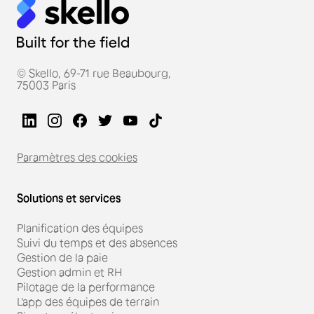
les heures réellement travaillés, les pauses et les
absences de leurs équipes. La badgeuse réduit
les erreurs, le risque d’heures supplémentaires
injustifiées et fiabilise les temps pour garantir une
paie juste et fiable en fin de mois.
© Skello, 69-71 rue Beaubourg,
Optez pour une badgeuse sans compromis avec
75003 Paris
une expérience premium intuitive pour vous et
vos employés.
Paramètres des cookies
Solutions et services
Planification des équipes
Suivi du temps et des absences
Gestion de la paie
Gestion admin et RH
Pilotage de la performance
L'app des équipes de terrain