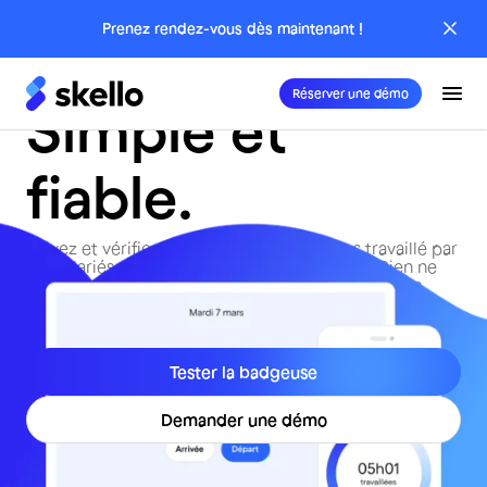
Prenez rendez-vous dès maintenant !
présences.
Réserver une démo
Simple et
fiable.
Suivez et vérifiez en un clin d’oeil le temps travaillé par
vos salariés, quel que soit leur lieu de travail. Rien ne
vous échappe pour une paie fiable et des relations
saines.
Tester la badgeuse
Demander une démo