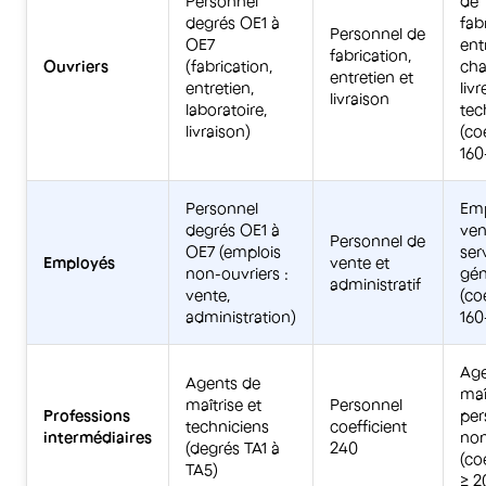
Personnel
de
degrés OE1 à
fab
Personnel de
OE7
ent
fabrication,
Ouvriers
(fabrication,
cha
entretien et
entretien,
livr
livraison
laboratoire,
tec
livraison)
(co
160
Personnel
Emp
degrés OE1 à
ven
Personnel de
OE7 (emplois
ser
Employés
vente et
non-ouvriers :
gén
administratif
vente,
(co
administration)
160
Age
Agents de
maî
maîtrise et
Personnel
Professions
per
techniciens
coefficient
intermédiaires
non
(degrés TA1 à
240
(co
TA5)
≥ 2