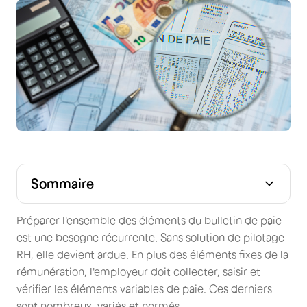
Sommaire
Quels sont les éléments variables de paie ?
Quels sont les enjeux RH à collecter des variables de
Comment saisir les éléments variables de paie ?
paie ?
Préparer l'ensemble des éléments du bulletin de paie
est une besogne récurrente. Sans solution de pilotage
RH, elle devient ardue. En plus des éléments fixes de la
rémunération, l'employeur doit collecter, saisir et
vérifier les éléments variables de paie. Ces derniers
sont nombreux, variés et normés.