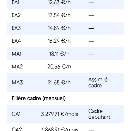
EA1
12,63 €/h
—
EA2
13,54 €/h
—
EA3
14,89 €/h
—
EA4
16,29 €/h
—
MA1
18,11 €/h
—
MA2
20,56 €/h
—
Assimilé
MA3
21,68 €/h
cadre
Filière cadre (mensuel)
Cadre
CA1
3 279,71 €/mois
débutant
CA2
3 868,91 €/mois
—