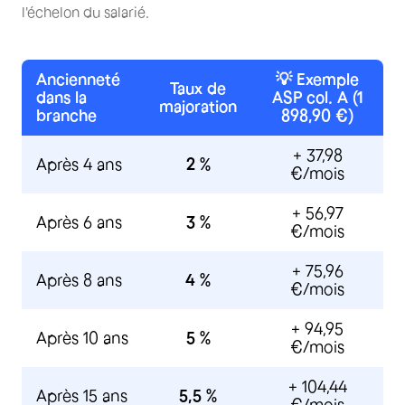
l'échelon du salarié.
Ancienneté
💡 Exemple
Taux de
dans la
ASP col. A (1
majoration
branche
898,90 €)
+ 37,98
Après 4 ans
2 %
€/mois
+ 56,97
Après 6 ans
3 %
€/mois
+ 75,96
Après 8 ans
4 %
€/mois
+ 94,95
Après 10 ans
5 %
€/mois
+ 104,44
Après 15 ans
5,5 %