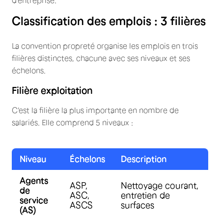
d'entreprise.
Classification des emplois : 3 filières
La convention propreté organise les emplois en trois
filières distinctes, chacune avec ses niveaux et ses
échelons.
Filière exploitation
C'est la filière la plus importante en nombre de
salariés. Elle comprend 5 niveaux :
Niveau
Échelons
Description
Agents
ASP,
Nettoyage courant,
de
ASC,
entretien de
service
ASCS
surfaces
(AS)