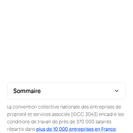
Sommaire
Qu'est-ce que la convention collective propreté ?
Classification des emplois : 3 filières
Grille de salaires de la convention propreté en 2026
Primes et indemnités obligatoires
Temps de travail, nuit, dimanche et jours fériés
Article 7 : transfert de personnel lors d'un changement
FAQ — Convention collective propreté IDCC 3043
de prestataire
La convention collective nationale des entreprises de
propreté et services associés (IDCC 3043) encadre les
conditions de travail de près de 370 000 salariés
répartis dans
plus de 10 000 entreprises en France
.