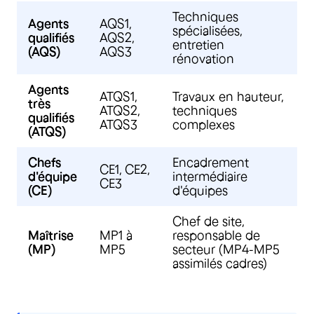
Techniques
Agents
AQS1,
spécialisées,
qualifiés
AQS2,
entretien
(AQS)
AQS3
rénovation
Agents
ATQS1,
Travaux en hauteur,
très
ATQS2,
techniques
qualifiés
ATQS3
complexes
(ATQS)
Chefs
Encadrement
CE1, CE2,
d'équipe
intermédiaire
CE3
(CE)
d'équipes
Chef de site,
Maîtrise
MP1 à
responsable de
(MP)
MP5
secteur (MP4-MP5
assimilés cadres)