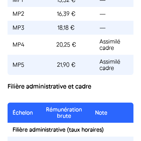
MP1
15,52 €
—
MP2
16,39 €
—
MP3
18,18 €
—
Assimilé
MP4
20,25 €
cadre
Assimilé
MP5
21,90 €
cadre
Filière administrative et cadre
Rémunération
Échelon
Note
brute
Filière administrative (taux horaires)