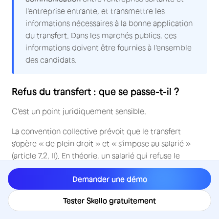
l'entreprise entrante, et transmettre les
informations nécessaires à la bonne application
du transfert. Dans les marchés publics, ces
informations doivent être fournies à l'ensemble
des candidats.
Refus du transfert : que se passe-t-il ?
C'est un point juridiquement sensible.
La convention collective prévoit que le transfert
s'opère « de plein droit » et « s'impose au salarié »
(article 7.2, II). En théorie, un salarié qui refuse le
transfert alors qu'il remplit toutes les conditions peut
Demander une démo
voir son refus assimilé à une démission.
Cependant, la jurisprudence de la Cour de cassation a
Tester Skello gratuitement
apporté des nuances importantes. Elle a rappelé que le