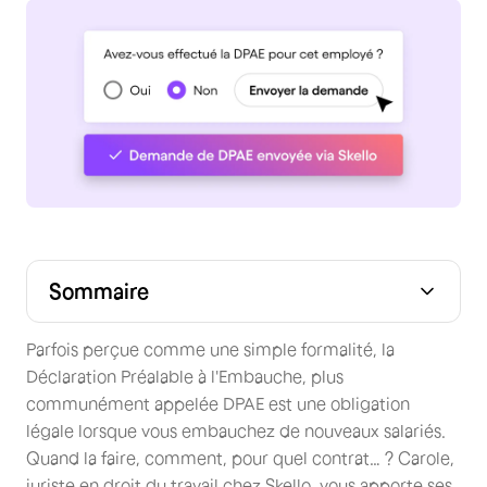
Sommaire
La DPAE : assurez-vous de respecter le cadre légal
Automatisez vos DPAE pour préparer sereinement
l’arrivée de nouveaux employés avec Skello
Parfois perçue comme une simple formalité, la
Déclaration Préalable à l'Embauche, plus
communément appelée DPAE est une obligation
légale lorsque vous embauchez de nouveaux salariés.
Quand la faire, comment, pour quel contrat… ? Carole,
juriste en droit du travail chez Skello, vous apporte ses