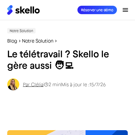
Réserver une démo
Notre Solution
Blog
Notre Solution
Le télétravail ? Skello le
gère aussi 🧑‍💻
Par
Clélia
2
min
Mis à jour le :
15/7/26