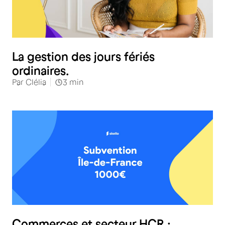
RH
La gestion des jours fériés
ordinaires.
Par
Clélia
3
min
RH
Commerces et secteur HCR :