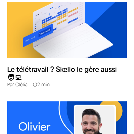
Le télétravail ? Skello le gère aussi
🧑‍💻
Par
Clélia
2
min