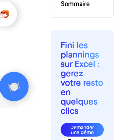
Sommaire
Fini les
plannings
sur Excel :
gerez
votre resto
en
quelques
clics
Demander
une démo