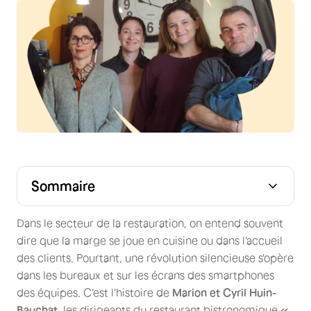
Sommaire
Le défi : Grandir sans perdre son âme (ni son personnel)
Skello : La solution intelligente au service de la co-
Comment la gestion RH impacte-t-elle le chiffre
Skello une solution RH intelligente qui aide à la
construction de plannings
d'affaires ?
croissance et à la fidélisation dans la restauration.
Dans le secteur de la restauration, on entend souvent
dire que la marge se joue en cuisine ou dans l'accueil
des clients. Pourtant, une révolution silencieuse s'opère
dans les bureaux et sur les écrans des smartphones
des équipes. C'est l'histoire de
Marion et Cyril Huin-
Bauchat
, les dirigeants du restaurant bistronomique
«