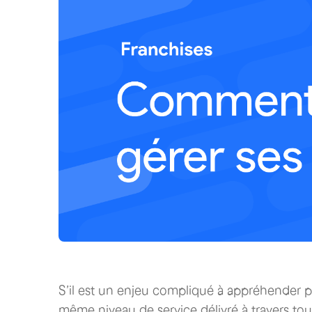
S’il est un enjeu compliqué à appréhender pou
même niveau de service délivré à travers tou