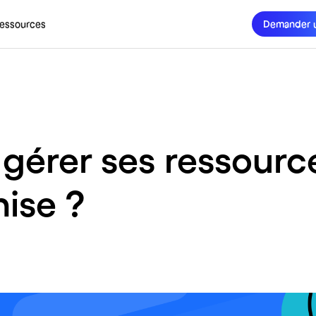
essources
Demander 
érer ses ressourc
ise ?