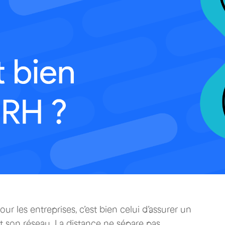
r les entreprises, c’est bien celui d’assurer un
t son réseau. La distance ne sépare pas