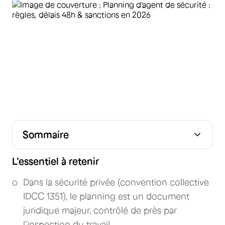
Sommaire
Les 3 règles d'or du planning en sécurité privée
Durée du travail et amplitudes horaires : stop aux idées
Modifier un planning : procédure légale et cas
Sanctions et risques : le coût de la non-conformité
Sécuriser vos plannings : de l'audit à la solution
FAQ
L'essentiel à retenir
reçues
d'urgence
logicielle
Dans la sécurité privée (convention collective
IDCC 1351), le planning est un document
juridique majeur, contrôlé de près par
l'inspection du travail.