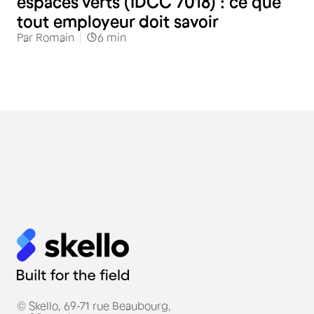
espaces verts (IDCC 7018) : ce que
tout employeur doit savoir
Par
Romain
6
min
© Skello, 69-71 rue Beaubourg,