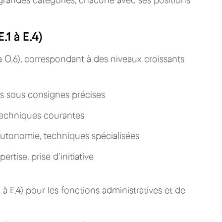
 grandes catégories, chacune avec ses positions
.1 à E.4)
 à O.6), correspondant à des niveaux croissants
es sous consignes précises
 techniques courantes
autonomie, techniques spécialisées
rtise, prise d'initiative
 à E.4) pour les fonctions administratives et de