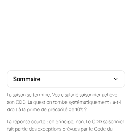
Sommaire
La prime de précarité ne s'applique pas aux contrats
Les exceptions : quand le saisonnier A droit à la prime
Ce que le saisonnier touche concrètement à la fin du
Simulateur : estimez le solde de tout compte de votre
Le droit au chômage après un contrat saisonnier
La prime d'ancienneté des saisonniers multi-saisons
Employeur : comment sécuriser la fin de contrat
FAQ — Prime de fin de contrat saisonnier
saisonniers
contrat
saisonnier
saisonnier
La saison se termine. Votre salarié saisonnier achève
son CDD. La question tombe systématiquement : a-t-il
droit à la prime de précarité de 10% ?
La réponse courte : en principe, non. Le CDD saisonnier
fait partie des exceptions prévues par le Code du