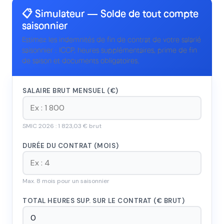
📋 Simulateur — Solde de tout compte
saisonnier
Estimez les indemnités de fin de contrat de votre salarié
saisonnier : ICCP, heures supplémentaires, prime de fin
de saison et documents obligatoires.
SALAIRE BRUT MENSUEL (€)
SMIC 2026 : 1 823,03 € brut
DURÉE DU CONTRAT (MOIS)
Max. 8 mois pour un saisonnier
TOTAL HEURES SUP. SUR LE CONTRAT (€ BRUT)