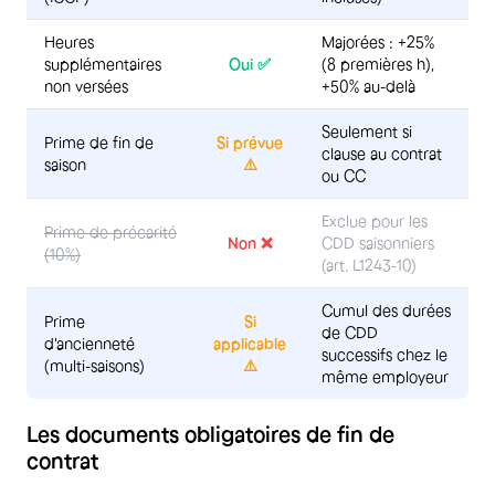
Heures
Majorées : +25%
supplémentaires
Oui ✅
(8 premières h),
non versées
+50% au-delà
Seulement si
Prime de fin de
Si prévue
clause au contrat
saison
⚠️
ou CC
Exclue pour les
Prime de précarité
Non ❌
CDD saisonniers
(10%)
(art. L1243-10)
Cumul des durées
Prime
Si
de CDD
d'ancienneté
applicable
successifs chez le
(multi-saisons)
⚠️
même employeur
Les documents obligatoires de fin de
contrat