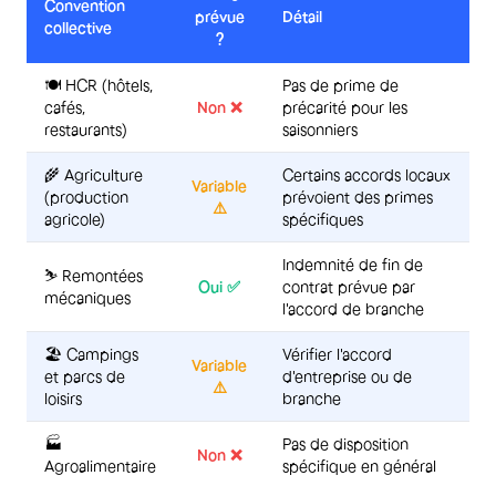
Convention
prévue
Détail
collective
?
🍽️ HCR (hôtels,
Pas de prime de
cafés,
Non ❌
précarité pour les
restaurants)
saisonniers
🌾 Agriculture
Certains accords locaux
Variable
(production
prévoient des primes
⚠️
agricole)
spécifiques
Indemnité de fin de
⛷️ Remontées
Oui ✅
contrat prévue par
mécaniques
l'accord de branche
🏖️ Campings
Vérifier l'accord
Variable
et parcs de
d'entreprise ou de
⚠️
loisirs
branche
🏭
Pas de disposition
Non ❌
Agroalimentaire
spécifique en général