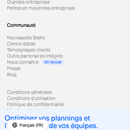
Grandes entreprises
Petites et moyennes entreprises
Communauté
Nouveautés Skello
Centre d'aide
Témoignages clients
Outils partenaires intégrés
Nous connaître
On recrute
Presse
Blog
Conditions générales
Conditions d'utilisation
Politique de confidentialité
Mentions légales
Sécurité
Optimisez vos plannings et
l'organisation de vos équipes.
Français (FR)