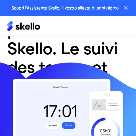
controllo.
badge
Scopri l'Assistente Skello: il vostro alleato di ogni giorno
pointeuse
Skello. Le suivi
des temps et
présences
fiable
Monitora e controlla le ore lavorate dei tuoi dipendenti
in un attimo, ovunque si trovino.
Buste paga perfette e ambiente di lavoro sereno.