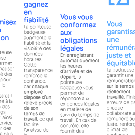
gagnez
en
Vous vous
fiabilité
misez
Vous
conformez
La pointeuse
e
garantis
aux
badgeuse
ion
augmente la
une
obligations
fiabilité et la
rémunér
légales
visibilité des
nteuse
données
juste et
En
enregistrant
use
horaires.
automatiquement
équitabl
ermet
Cette
les heures
matiser
La badgeuse
transparence
d’arrivée et de
vé des
garantit une
renforce la
départ
, la
 pour
rémunératio
confiance,
pointeuse
 le
sur le temps
car
chaque
badgeuse vous
réellement
employé
permet de
tratif
travaillé
. Fini
dispose d’un
répondre aux
é à la
erreurs de pa
relevé précis
exigences légales
n des
chaque
de son
en matière de
gs,
collaborateu
temps de
suivi du temps de
t ainsi
rémunéré au
travail
, ce qui
travail. En cas de
ervice
juste, renfor
facilite
contrôle, elle
r des
climat de
l'analyse de
fournit des
à plus
confiance.
la