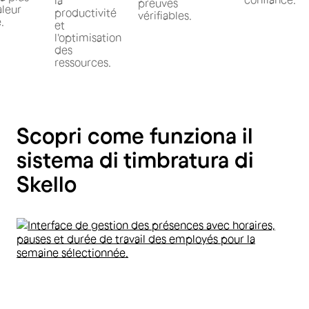
preuves
aleur
productivité
vérifiables.
.
et
l'optimisation
des
ressources.
Scopri come funziona il
sistema di timbratura di
Skello