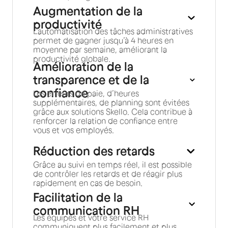
Augmentation de la
productivité
L’automatisation des tâches administratives
permet de gagner jusqu’à 4 heures en
moyenne par semaine, améliorant la
productivité globale.
Amélioration de la
transparence et de la
confiance
Les erreurs de paie, d’heures
supplémentaires, de planning sont évitées
grâce aux solutions Skello. Cela contribue à
renforcer la relation de confiance entre
vous et vos employés.
Réduction des retards
Grâce au suivi en temps réel, il est possible
de contrôler les retards et de réagir plus
rapidement en cas de besoin.
Facilitation de la
communication RH
Les équipes et votre service RH
communiquent plus facilement et plus