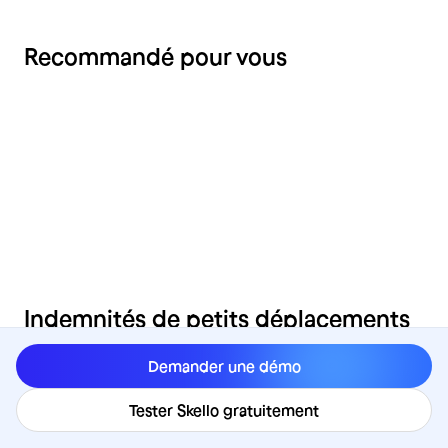
Recommandé pour vous
RH
Indemnités de petits déplacements
dans le bâtiment : le guide 2026
Demander une démo
Par
Romain
3
min
Tester Skello gratuitement