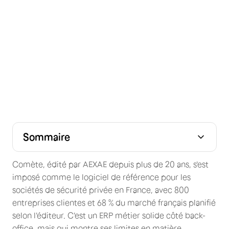
Sommaire
Résumé : Comète en 2 minutes
Quel est le prix de Comète en 2026 ?
Avis utilisateurs & fiabilité technique
Test des fonctionnalités : ce que Comète fait (et ses
Pourquoi choisir Skello comme alternative à Comète ?
limites)
Comète, édité par AEXAE depuis plus de 20 ans, s'est
imposé comme le logiciel de référence pour les
sociétés de sécurité privée en France, avec 800
entreprises clientes et 68 % du marché français planifié
selon l'éditeur. C'est un ERP métier solide côté back-
office, mais qui montre ses limites en matière