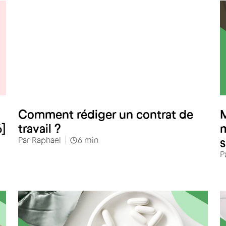
RH
Comment rédiger un contrat de
M
6]
travail ?
m
Par
Raphael
6
min
s
P