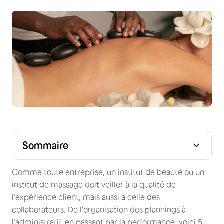
Sommaire
📆 1 - Organisez les plannings d’équipe de votre institut
🤝 2 - Communiquez avec vos équipes
📇 3 - Gérez numériquement tout le RUP et
🧮 4 – Calculez automatiquement les paies de vos
📈 5 – Analysez votre performance pour rendre votre
l'administratif de votre institut
esthéticiennes
institut de beauté incontournable !
Comme toute entreprise, un institut de beauté ou un
institut de massage doit veiller à la qualité de
l’expérience client, mais aussi à celle des
collaborateurs. De l’organisation des plannings à
l’administratif, en passant par la performance, voici 5