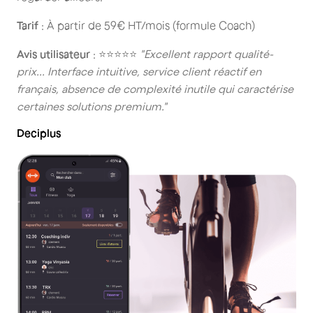
Tarif
: À partir de 59€ HT/mois (formule Coach)
Avis utilisateur
: ⭐⭐⭐⭐⭐
"Excellent rapport qualité-
prix... Interface intuitive, service client réactif en
français, absence de complexité inutile qui caractérise
certaines solutions premium."
Deciplus