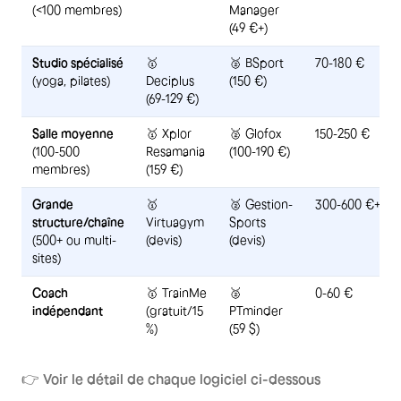
(<100 membres)
Manager
(49 €+)
Studio spécialisé
🥇
🥈 BSport
70-180 €
(yoga, pilates)
Deciplus
(150 €)
(69-129 €)
Salle moyenne
🥇 Xplor
🥈 Glofox
150-250 €
(100-500
Resamania
(100-190 €)
membres)
(159 €)
Grande
🥇
🥈 Gestion-
300-600 €+
structure/chaîne
Virtuagym
Sports
(500+ ou multi-
(devis)
(devis)
sites)
Coach
🥇 TrainMe
🥈
0-60 €
indépendant
(gratuit/15
PTminder
%)
(59 $)
👉
Voir le détail de chaque logiciel ci-dessous