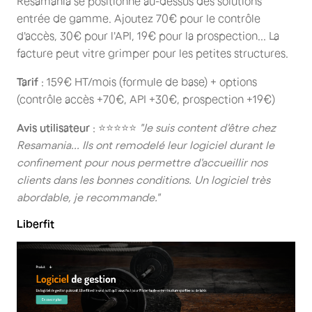
Resamania se positionne au-dessus des solutions
entrée de gamme. Ajoutez 70€ pour le contrôle
d'accès, 30€ pour l'API, 19€ pour la prospection... La
facture peut vitre grimper pour les petites structures.
Tarif
: 159€ HT/mois (formule de base) + options
(contrôle accès +70€, API +30€, prospection +19€)
Avis utilisateur
: ⭐⭐⭐⭐⭐
"Je suis content d'être chez
Resamania... Ils ont remodelé leur logiciel durant le
confinement pour nous permettre d'accueillir nos
clients dans les bonnes conditions. Un logiciel très
abordable, je recommande."
Liberfit