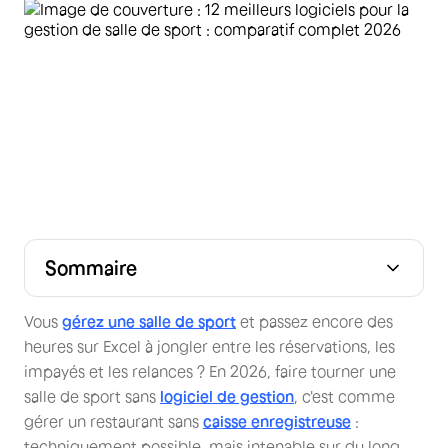
Sommaire
Les 12 meilleurs logiciels selon votre profil
Comparatif des 12 meilleurs logiciels pour gérer sa salle
Excel pour gérer une salle de sport : bonne ou
À vous de jouer : Testez notre générateur de planning
Les avantages de disposer d’un logiciel de gestion
Les fonctionnalités indispensables d'un bon logiciel
Skello : L'outil RH et planning pour votre salle de sport
FAQ
de sport comme un pro
mauvaise Idée ?
gratuit
dédié
Vous
gérez une salle de sport
et passez encore des
heures sur Excel à jongler entre les réservations, les
impayés et les relances ? En 2026, faire tourner une
salle de sport sans
logiciel de gestion
, c'est comme
gérer un restaurant sans
caisse enregistreuse
:
techniquement possible, mais intenable sur du long