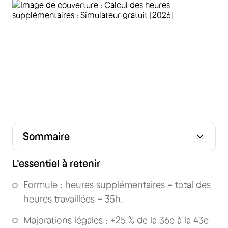
Sommaire
Comment utiliser le simulateur de calcul des heures
Comment calculer ses heures supplémentaires ?
3 cas pratiques et exemples de calcul
La rémunération et le paiement des heures
Plafonds et limites légales des heures supplémentaires
Suivre ses heures supplémentaires sur un tableau Excel
Les alternatives au simulateur et à Excel pour le calcul
FAQ
Un suivi précis pour les heures supplémentaires
L'essentiel à retenir
supplémentaires
supplémentaires
des heures supplémentaires
Formule : heures supplémentaires = total des
heures travaillées − 35h.
Majorations légales : +25 % de la 36e à la 43e