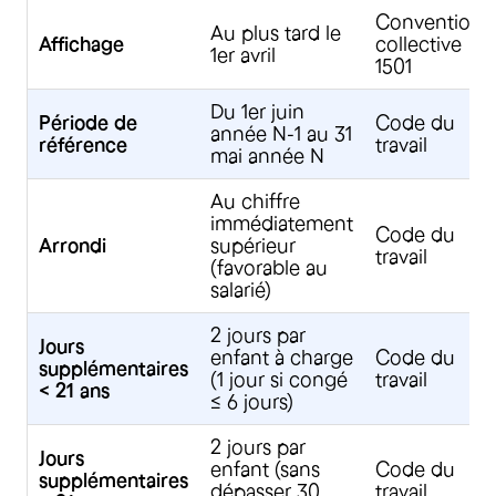
Convention
Au plus tard le
Affichage
collective
1er avril
1501
Du 1er juin
Période de
Code du
année N-1 au 31
référence
travail
mai année N
Au chiffre
immédiatement
Code du
Arrondi
supérieur
travail
(favorable au
salarié)
2 jours par
Jours
enfant à charge
Code du
supplémentaires
(1 jour si congé
travail
< 21 ans
≤ 6 jours)
2 jours par
Jours
enfant (sans
Code du
supplémentaires
dépasser 30
travail