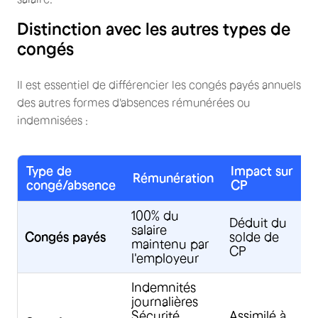
Distinction avec les autres types de
congés
Il est essentiel de différencier les congés payés annuels
des autres formes d'absences rémunérées ou
indemnisées :
Type de
Impact sur
Rémunération
congé/absence
CP
100% du
Déduit du
salaire
Congés payés
solde de
a
maintenu par
CP
m
l'employeur
Indemnités
journalières
Sécurité
Assimilé à
C