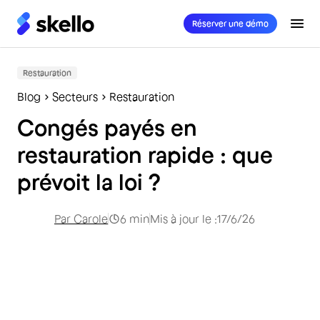
Réserver une démo
Restauration
Blog
Secteurs
Restauration
Congés payés en
restauration rapide : que
prévoit la loi ?
Par
Carole
6
min
Mis à jour le :
17/6/26