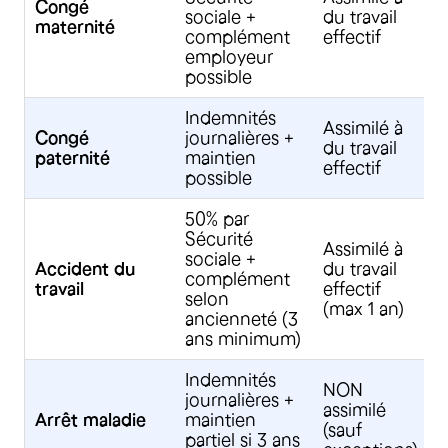
Congé
sociale +
du travail
m
maternité
complément
effectif
d
employeur
possible
Indemnités
I
Assimilé à
Congé
journalières +
e
du travail
paternité
maintien
+
effectif
possible
d
50% par
Sécurité
Assimilé à
sociale +
D
Accident du
du travail
complément
s
travail
effectif
selon
i
(max 1 an)
ancienneté (3
ans minimum)
Indemnités
NON
journalières +
A
assimilé
Arrêt maladie
maintien
4
(sauf
partiel si 3 ans
l