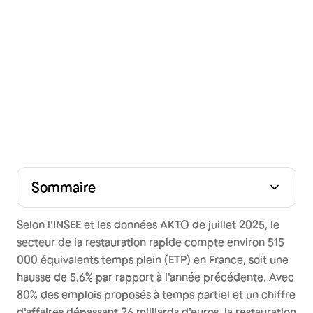
Sommaire
À combien de jours de congé a droit un salarié en
Congés payés dans la restauration rapide et jours
Congés payés en restauration rapide et jours fériés :
Notion de travail effectif et congés payés en
Temps partiel et congés payés en restauration rapide
Période de référence : comprendre le calcul
Calcul des indemnités de congés payés
Congés payés lors d'une rupture de contrat
Distinction avec les autres types de congés
Tableau récapitulatif des règles essentielles
FAQ : Questions fréquentes sur les congés payés en
Convention collective et code NAF
restauration rapide ?
supplémentaires : quel calcul ?
quelles sont les règles ?
restauration rapide
restauration rapide
Selon l'INSEE et les données AKTO de juillet 2025, le
secteur de la restauration rapide compte environ 515
000 équivalents temps plein (ETP) en France, soit une
hausse de 5,6% par rapport à l'année précédente. Avec
80% des emplois proposés à temps partiel et un chiffre
d'affaires dépassant 26 milliards d'euros, la restauration