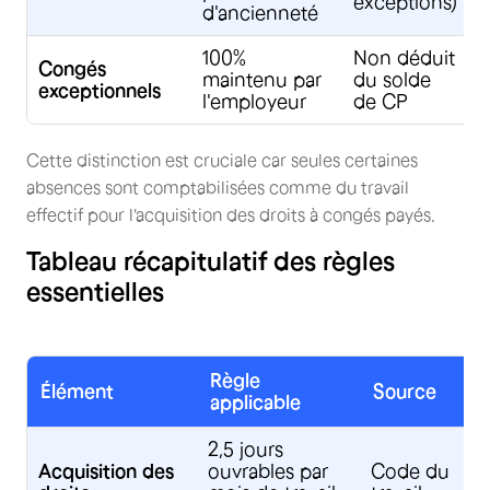
exceptions)
d'ancienneté
100%
Non déduit
J
Congés
maintenu par
du solde
s
exceptionnels
l'employeur
de CP
Cette distinction est cruciale car seules certaines
absences sont comptabilisées comme du travail
effectif pour l'acquisition des droits à congés payés.
Tableau récapitulatif des règles
essentielles
Règle
Élément
Source
applicable
2,5 jours
Acquisition des
ouvrables par
Code du